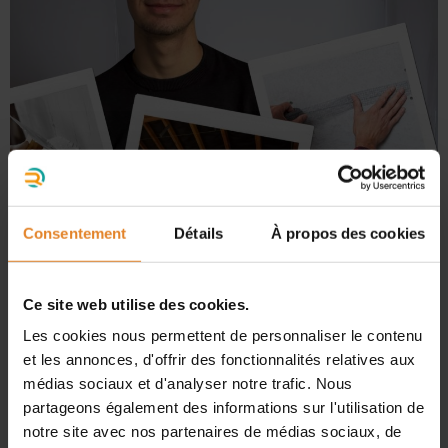
Zoom sur Thomas, notre apprenti en pleine ascension !
Depuis plusieurs mois, Thomas évolue aux côtés de Tim,
Consentement
Détails
À propos des cookies
notre expert placo, et s’illustre chaque jour par sa
motivation, sa rigueur et son envie d’apprendre. Il
intervient sur la pose de placo, l’isolation, les bandes et
Ce site web utilise des cookies.
la pose de sols, avec déjà un réel souci du […]
Les cookies nous permettent de personnaliser le contenu
Rafraîchir une pièce sans gros
et les annonces, d'offrir des fonctionnalités relatives aux
médias sociaux et d'analyser notre trafic. Nous
travaux? C’est possible !
partageons également des informations sur l'utilisation de
notre site avec nos partenaires de médias sociaux, de