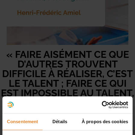
« FAIRE AISÉMENT CE QUE
D’AUTRES TROUVENT
DIFFICILE À RÉALISER, C’EST
LE TALENT ; FAIRE CE QUI
EST IMPOSSIBLE AU TALENT,
C’EST DU GÉNIE. » — H.-F.
AMIEL
Consentement
Détails
À propos des cookies
Chez Delcey Rénovation, nous savons que chaque projet a