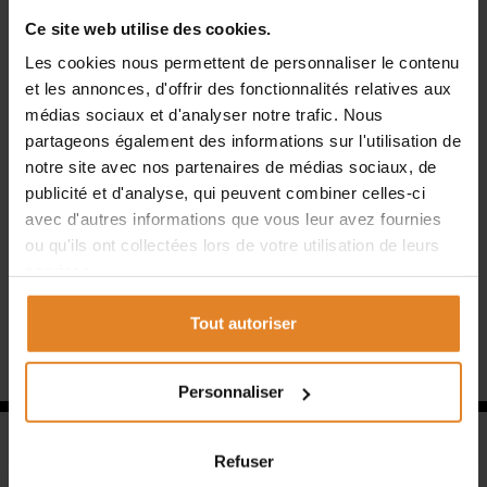
ses défis.
Ce site web utilise des cookies.
Mais ce qui fait la différence, c’est la capacité à
Les cookies nous permettent de personnaliser le contenu
transformer la complexité en résultat fluide, propre, soigné.
et les annonces, d'offrir des fonctionnalités relatives aux
médias sociaux et d'analyser notre trafic. Nous
Du talent, nos équipes en ont. Et parfois, sur certains
partageons également des informations sur l'utilisation de
chantiers, on frôle même le génie !
notre site avec nos partenaires de médias sociaux, de
publicité et d'analyse, qui peuvent combiner celles-ci
Parce qu’au-delà des compétences techniques, il y a aussi
avec d'autres informations que vous leur avez fournies
l’engagement, l’œil du détail et le goût du travail bien fait.
ou qu'ils ont collectées lors de votre utilisation de leurs
Merci à nos artisans pour leur exigence au quotidien.
services.
Tout autoriser
Personnaliser
Refuser