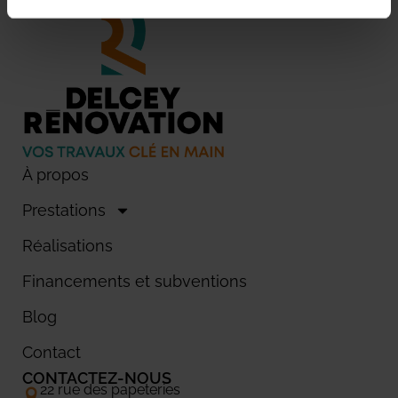
À propos
Prestations
Réalisations
Financements et subventions
Blog
Contact
CONTACTEZ-NOUS
22 rue des papeteries