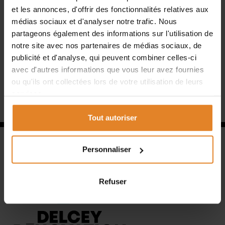
durable, idéal pour les pièces humides et les zones à fort
et les annonces, d'offrir des fonctionnalités relatives aux
passage.
médias sociaux et d'analyser notre trafic. Nous
partageons également des informations sur l'utilisation de
Et si on trouvait ensemble la meilleure option pour
notre site avec nos partenaires de médias sociaux, de
votre intérieur ? Faites confiance à Delcey Rénovation pour
publicité et d'analyse, qui peuvent combiner celles-ci
un sol qui allie esthétisme et praticité !
avec d'autres informations que vous leur avez fournies
ou qu'ils ont collectées lors de votre utilisation de leurs
services.
Tout autoriser
Personnaliser
Refuser