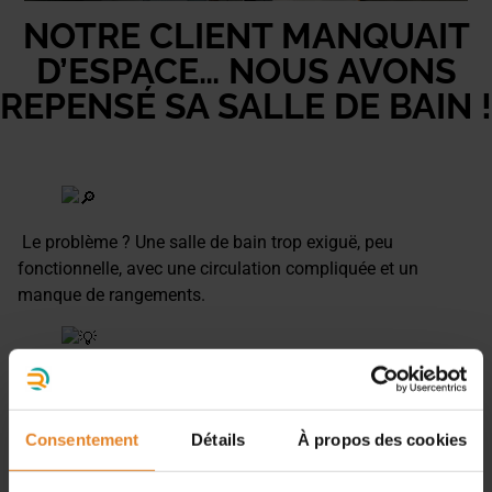
NOTRE CLIENT MANQUAIT
D’ESPACE… NOUS AVONS
REPENSÉ SA SALLE DE BAIN !
Le problème ? Une salle de bain trop exiguë, peu
fonctionnelle, avec une circulation compliquée et un
manque de rangements.
Notre solution ? Une restructuration complète pour
optimiser chaque mètre carré !
Consentement
Détails
À propos des cookies