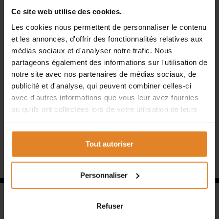
Suppression des toilettes pour libérer de l’espace
Ce site web utilise des cookies.
Les cookies nous permettent de personnaliser le contenu
et les annonces, d'offrir des fonctionnalités relatives aux
Création de rangements intégrés pour plus de praticité
médias sociaux et d'analyser notre trafic. Nous
partageons également des informations sur l'utilisation de
notre site avec nos partenaires de médias sociaux, de
Installation d’une porte coulissante avec vitre intégrée
publicité et d'analyse, qui peuvent combiner celles-ci
pour un gain de place et de luminosité
avec d'autres informations que vous leur avez fournies
Résultat ? Une salle de bain plus spacieuse, plus moderne
ou qu'ils ont collectées lors de votre utilisation de leurs
et parfaitement adaptée aux besoins de notre client !
services.
Tout autoriser
Personnaliser
Refuser