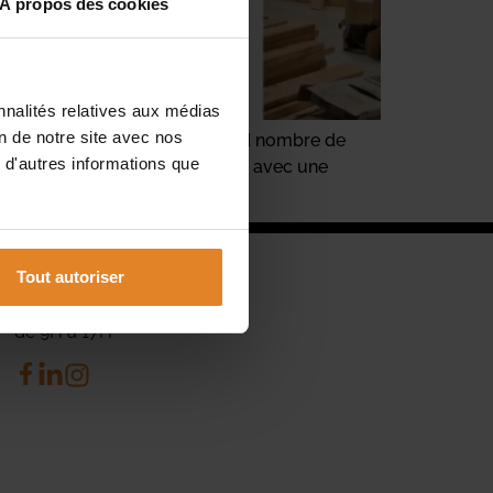
À propos des cookies
nnalités relatives aux médias
on de notre site avec nos
poraire résulte d’un trop grand nombre de
 d'autres informations que
est présentée comme provisoire, avec une
Tout autoriser
NOS HORAIRES
Du Lundi au Vendredi
de 9H à 17H