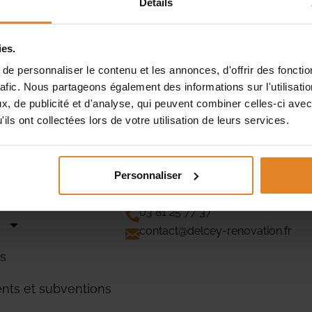
Détails
ies.
e personnaliser le contenu et les annonces, d'offrir des fonctio
rafic. Nous partageons également des informations sur l'utilisati
aPrimeRénov’ à partir du 1er juillet 2025. Cette pause tem
, de publicité et d'analyse, qui peuvent combiner celles-ci avec
cette interruption puisse inquiéter les propriétaires, elle 
ils ont collectées lors de votre utilisation de leurs services.
eRénov’ suspendue : quelles alternatives […]
Personnaliser
CONTACTEZ-NOUS
22 rue des papeteries
25960 DELUZ
03 81 25 77 37
s
contact@delcey-renovation.fr
ns
nts et subventions