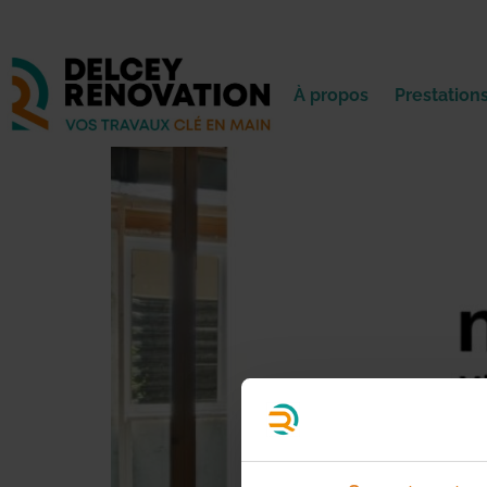
Suspension MaPrimeRénov’ 
À propos
Prestation