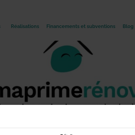
dès juillet 2025 : quelles solut
s
Réalisations
Financements et subventions
Blog