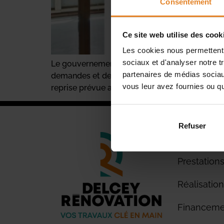
Consentement
Ce site web utilise des cook
Les cookies nous permettent d
sociaux et d'analyser notre t
Le gouvernement a annoncé la suspension de M
partenaires de médias sociaux
demandes et de dossiers frauduleux. Bien que 
vous leur avez fournies ou qu'
reprise prévue avant la fin de l’année. MaPrim
Refuser
À propos
Prestation
Réalisatio
Financeme