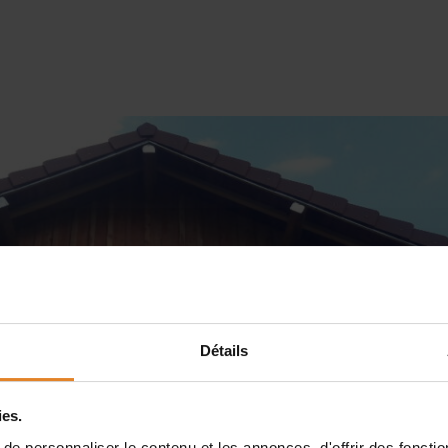
Détails
ies.
e personnaliser le contenu et les annonces, d'offrir des fonctio